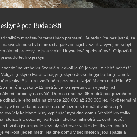
 jeskyně pod Budapeští
nad velkým množstvím termálních pramenů. Je tedy více než jasné, že
masívech musí být i množství jeskyní, jejichž vznik a vývoj musí být
ermálními procesy. A jsou v nich i krystalové speleotémy? Odpovědi
ýprava do těchto jeskyní.
nachází na vrcholku Szemlő a v okolí je 60 jeskyní, z nichž největší
-Völgyi , jeskyně Ferenc-hegyi, jeskyně Jozsefhegyi barlang. Umělý
o této jeskyně je na uzavřeném pozemku. Největší dom má délku 67
-25 metrů a výšku 5-12 metrů. Je to největší dom v jeskyních
rmálními procesy na světě. Dom se nachází 65 metrů pod povrchem.
e odhaduje jeho stáří na zhruba 220 000 až 230 000 let. Když termální
ustily v tomto domě vzniklo na dně jezero s termální vodou a při
e vyvíjely kalcitové kůry vyplňující nyní dno domu. Vzniklé krystalky
a stěnách a dosahují velikosti několika milimetrů až centimetrů.
ech visí a jsou spadlé krystaly sádrovce veliké desítky centimetrů.
je velikost jeden metr. Na dně domu v sedimetech jsou spadlé a