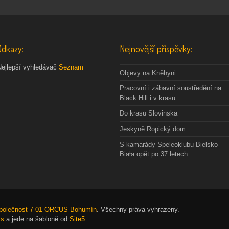
Odkazy:
Nejnovější příspěvky:
Nejlepší vyhledávač
Seznam
Objevy na Kněhyni
Pracovní i zábavní soustředění na
Black Hill i v krasu
Do krasu Slovinska
Jeskyně Ropický dom
S kamarády Speleoklubu Bielsko-
Biała opět po 37 letech
společnost 7-01 ORCUS Bohumín
. Všechny práva vyhrazeny.
ss
a jede na šabloně od
Site5
.