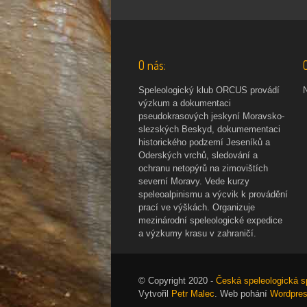
O nás:
Speleologický klub ORCUS provádí
výzkum a dokumentaci
pseudokrasových jeskyní Moravsko-
slezských Beskyd, dokumementaci
historického podzemí Jeseníků a
Oderských vrchů, sledování a
ochranu netopýrů na zimovištích
severní Moravy. Vede kurzy
speleoalpinismu a výcvik k provádění
prací ve výškách. Organizuje
mezinárodní speleologické expedice
a výzkumy krasu v zahraničí.
© Copyright 2020 -
Česká speleologická 
Vytvořil
Petr Malec
. Web pohání
Wordpre