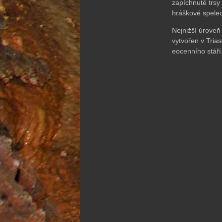
zapíchnuté trsy 
hráškové speleo
Nejnižší úroveň
vytvořen v Tria
eocenního stáří