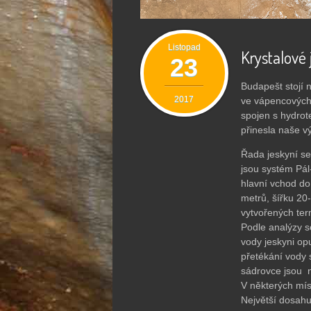
Listopad
Krystalové
23
Budapešt stojí 
2017
ve vápencových 
spojen s hydrot
přinesla naše v
Řada jeskyní se 
jsou systém Pál
hlavní vchod d
metrů, šířku 20
vytvořených te
Podle analýzy s
vody jeskyni op
přetékání vody s
sádrovce jsou n
V některých míst
Největší dosahu