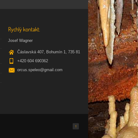
Rychlý kontakt:
Josef Wagner
Čáslavská 407, Bohumín 1, 735 81
+420 604 690362
orcus.speleo@gmail.com
↑