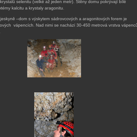
krystalů selenitu (velké až jeden metr). Stěny domu pokrývají bílé
témy kalcitu a krystaly aragonitu.
 jeskyně –dom s výskytem sádrovcových a aragonitových forem je
sových vápencích. Nad nimi se nachází 30-450 metrová vrstva vápenc
.